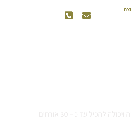
צה
הנה וילת בוטיק מפוארת אשר מיועדת לאירוח משפחות, ימי כיף, גיבושים ואירועי חברה ויכולה להכיל עד כ – 30 אורחים